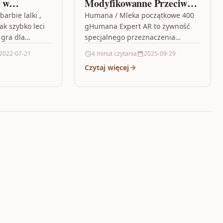
y w
Modyfikowanne Przeciw
Ulewaniom Od Urodzenia
barbie lalki ,
Humana / Mleka początkowe 400
ak szybko leci
gHumana Expert AR to żywność
400g
 gra dla
specjalnego przeznaczenia
on ogniste…
medycznego przeznaczona dla
2022-07-21
4 minut czytania
2025-09-29
niemowląt od urodzenia. Produkt
Czytaj więcej
przeznaczony jest do
postępowania dietetycznego…