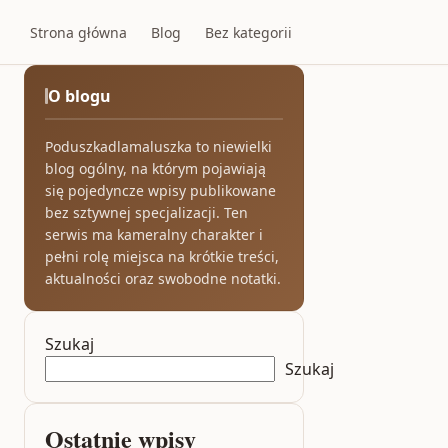
Strona główna
Blog
Bez kategorii
O blogu
Poduszkadlamaluszka to niewielki
blog ogólny, na którym pojawiają
się pojedyncze wpisy publikowane
bez sztywnej specjalizacji. Ten
serwis ma kameralny charakter i
pełni rolę miejsca na krótkie treści,
aktualności oraz swobodne notatki.
Szukaj
Szukaj
Ostatnie wpisy