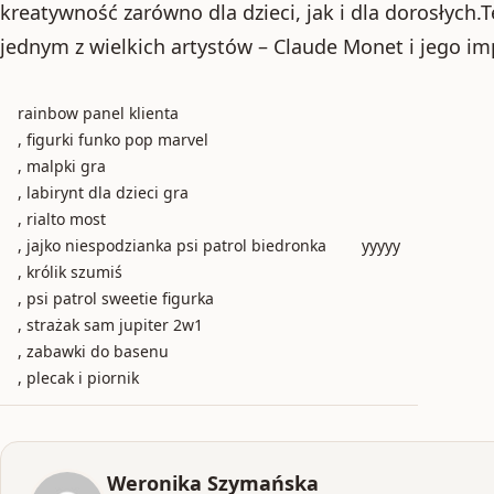
kreatywność zarówno dla dzieci, jak i dla dorosłych.
jednym z wielkich artystów – Claude Monet i jego i
rainbow panel klienta
, figurki funko pop marvel
, malpki gra
, labirynt dla dzieci gra
, rialto most
, jajko niespodzianka psi patrol biedronka
yyyyy
, królik szumiś
, psi patrol sweetie figurka
, strażak sam jupiter 2w1
, zabawki do basenu
, plecak i piornik
Weronika Szymańska