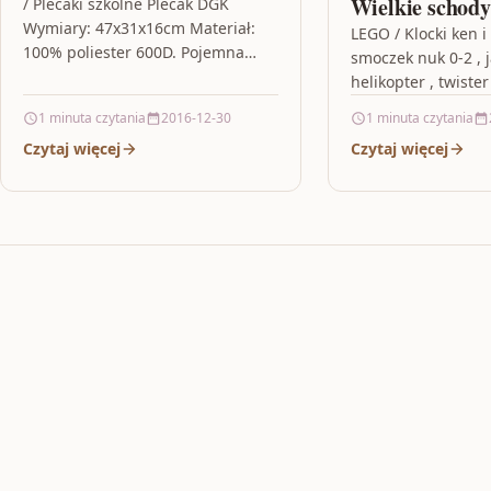
Wielkie schod
/ Plecaki szkolne Plecak DGK
Wymiary: 47x31x16cm Materiał:
Hogwarcie
LEGO / Klocki ken i 
100% poliester 600D. Pojemna
smoczek nuk 0-2 , j
komora główna. Kieszeń zapinana
helikopter , twister
na suwak. Dwie boczne kieszenie
dorosłych , pokem
1 minuta czytania
2016-12-30
1 minuta czytania
z elastyczną lamówką…
Czytaj więcej
Czytaj więcej