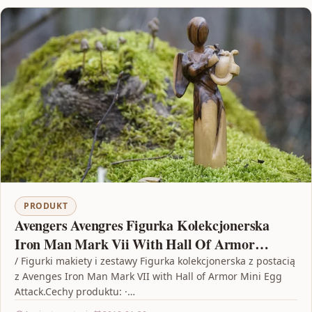
PRODUKT
Avengers Avengres Figurka Kolekcjonerska
Iron Man Mark Vii With Hall Of Armor
Czerwono-Złoty (MEA015G)
/ Figurki makiety i zestawy Figurka kolekcjonerska z postacią
z Avenges Iron Man Mark VII with Hall of Armor Mini Egg
Attack.Cechy produktu: ·…