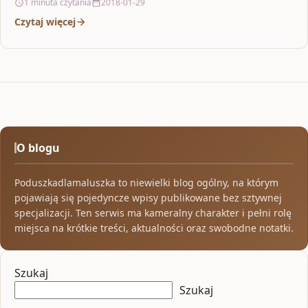
1 minuta czytania
2018-01-29
Czytaj więcej
O blogu
Poduszkadlamaluszka to niewielki blog ogólny, na którym
pojawiają się pojedyncze wpisy publikowane bez sztywnej
specjalizacji. Ten serwis ma kameralny charakter i pełni rolę
miejsca na krótkie treści, aktualności oraz swobodne notatki.
Szukaj
Szukaj