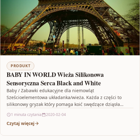
PRODUKT
BABY IN WORLD Wieża Silikonowa
Sensoryczna Serca Black and White
Baby / Zabawki edukacyjne dla niemowląt
Sześcioelementowa układanka/wieża. Każda z części to
silikonowy gryzak który pomaga koić swędzące dziąsła
podczas ząbkowania;Idealne akcesoria do gryzienia.…
1 minuta czytania
2020-02-04
Czytaj więcej