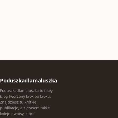
Poduszkadlamaluszka
Poduszkadlamaluszka to mały
blog tworzony krok po kroku.
Znajdziesz tu krótkie
publikacje, a z czasem także
kolejne wpisy, które