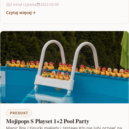
przechowywania oraz mrożenia pokarmu o…
2 minut czytania
2022-02-09
Czytaj więcej
PRODUKT
Mojipops S Playset 1×2 Pool Party
Magic Box / Figurki makiety i zestawy Kto nie lubi przyjęć na