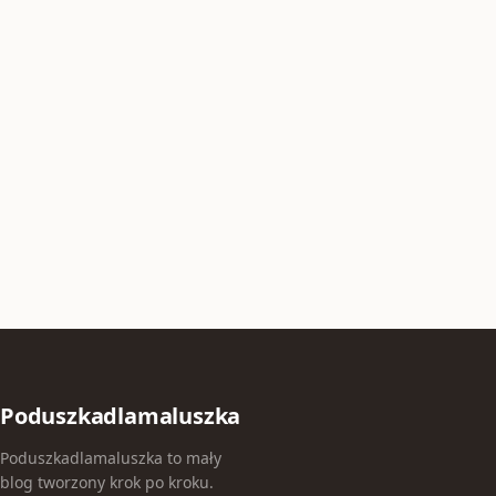
Poduszkadlamaluszka
Poduszkadlamaluszka to mały
blog tworzony krok po kroku.