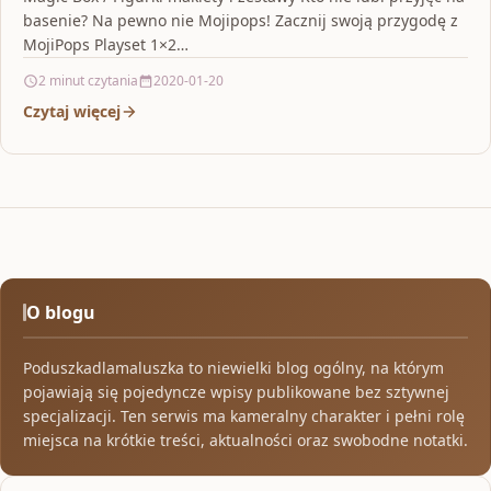
basenie? Na pewno nie Mojipops! Zacznij swoją przygodę z
MojiPops Playset 1×2…
2 minut czytania
2020-01-20
Czytaj więcej
O blogu
Poduszkadlamaluszka to niewielki blog ogólny, na którym
pojawiają się pojedyncze wpisy publikowane bez sztywnej
specjalizacji. Ten serwis ma kameralny charakter i pełni rolę
miejsca na krótkie treści, aktualności oraz swobodne notatki.