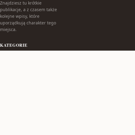
Znajdziesz tu krótkie
publikacje, a z czasem także
kolejne wpisy, które
uporządkują charakter tego
miejsca.
KATEGORIE
Bez kategorii
TEMATY
Produkt
WIĘCEJ
© 2026
Poduszkadlamaluszka
. Wszelkie prawa zastrzeżone.