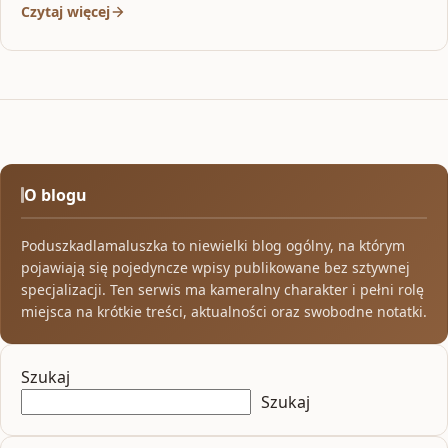
Czytaj więcej
O blogu
Poduszkadlamaluszka to niewielki blog ogólny, na którym
pojawiają się pojedyncze wpisy publikowane bez sztywnej
specjalizacji. Ten serwis ma kameralny charakter i pełni rolę
miejsca na krótkie treści, aktualności oraz swobodne notatki.
Szukaj
Szukaj