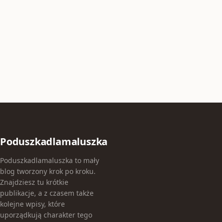
Poduszkadlamaluszka
Poduszkadlamaluszka to mały
blog tworzony krok po kroku.
Znajdziesz tu krótkie
publikacje, a z czasem także
kolejne wpisy, które
uporządkują charakter tego