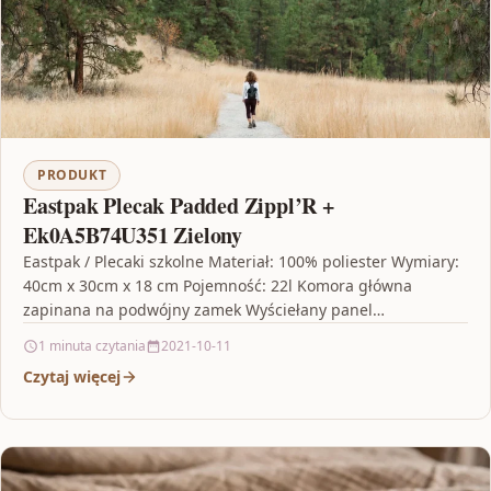
PRODUKT
Eastpak Plecak Padded Zippl’R +
Ek0A5B74U351 Zielony
Eastpak / Plecaki szkolne Materiał: 100% poliester Wymiary:
40cm x 30cm x 18 cm Pojemność: 22l Komora główna
zapinana na podwójny zamek Wyściełany panel…
1 minuta czytania
2021-10-11
Czytaj więcej