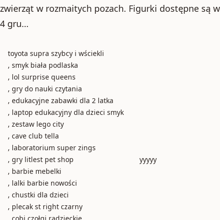
zwierząt w rozmaitych pozach. Figurki dostępne są w
4 gru…
toyota supra szybcy i wściekli
, smyk biała podlaska
, lol surprise queens
, gry do nauki czytania
, edukacyjne zabawki dla 2 latka
, laptop edukacyjny dla dzieci smyk
, zestaw lego city
, cave club tella
, laboratorium super zings
, gry litlest pet shop
yyyyy
, barbie mebelki
, lalki barbie nowości
, chustki dla dzieci
, plecak st right czarny
, cobi czołgi radzieckie