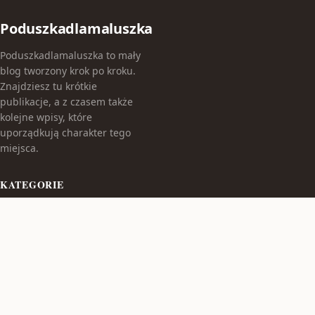
Poduszkadlamaluszka
Poduszkadlamaluszka to mały
blog tworzony krok po kroku.
Znajdziesz tu krótkie
publikacje, a z czasem także
kolejne wpisy, które
uporządkują charakter tego
miejsca.
KATEGORIE
Bez kategorii
TEMATY
Produkt
WIĘCEJ