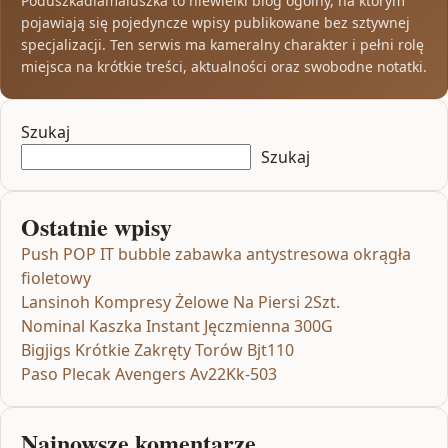
Poduszkadlamaluszka to niewielki blog ogólny, na którym
pojawiają się pojedyncze wpisy publikowane bez sztywnej
specjalizacji. Ten serwis ma kameralny charakter i pełni rolę
miejsca na krótkie treści, aktualności oraz swobodne notatki.
Szukaj
Szukaj
Ostatnie wpisy
Push POP IT bubble zabawka antystresowa okrągła
fioletowy
Lansinoh Kompresy Żelowe Na Piersi 2Szt.
Nominal Kaszka Instant Jęczmienna 300G
Bigjigs Krótkie Zakręty Torów Bjt110
Paso Plecak Avengers Av22Kk-503
Najnowsze komentarze