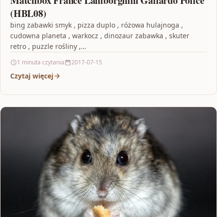
Matchbox France Lamborghini Gallardo Police
(HBL08)
bing zabawki smyk , pizza duplo , różowa hulajnoga ,
cudowna planeta , warkocz , dinozaur zabawka , skuter
retro , puzzle rośliny ,…
1 minuta czytania
2017-07-15
Czytaj więcej