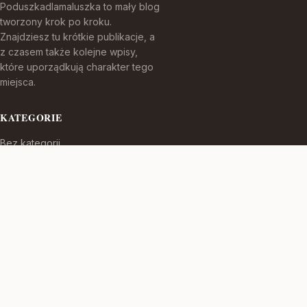
Poduszkadlamaluszka to mały blog
tworzony krok po kroku.
Znajdziesz tu krótkie publikacje, a
z czasem także kolejne wpisy,
które uporządkują charakter tego
miejsca.
KATEGORIE
Bez kategorii
TEMATY
Produkt
WIĘCEJ
© 2026
Poduszkadlamaluszka
. Wszelkie prawa zastrzeżone.