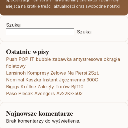
miejsca na krótkie treści, aktualności oraz swobodne notatki.
Szukaj
Szukaj
Ostatnie wpisy
Push POP IT bubble zabawka antystresowa okrągła
fioletowy
Lansinoh Kompresy Żelowe Na Piersi 2Szt.
Nominal Kaszka Instant Jęczmienna 300G
Bigjigs Krótkie Zakręty Torów Bjt110
Paso Plecak Avengers Av22Kk-503
Najnowsze komentarze
Brak komentarzy do wyświetlenia.