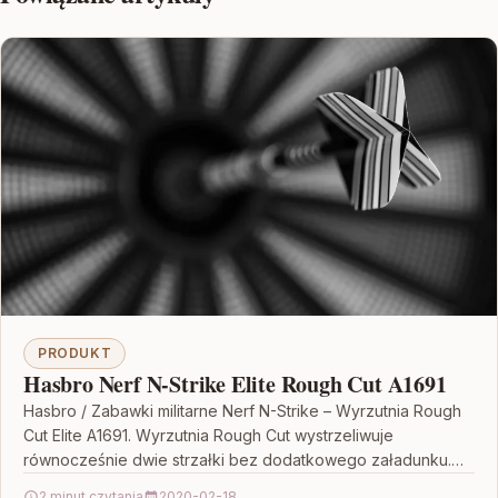
PRODUKT
Hasbro Nerf N-Strike Elite Rough Cut A1691
Hasbro / Zabawki militarne Nerf N-Strike – Wyrzutnia Rough
Cut Elite A1691. Wyrzutnia Rough Cut wystrzeliwuje
równocześnie dwie strzałki bez dodatkowego załadunku.
To jej…
2 minut czytania
2020-02-18