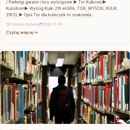
/ Parkingi garaże i tory wyścigowe ▶️ Tor Kulkowy▶️
Kulodrom▶️ Wyścig Kulki 219 el.GRA, TOR, WYŚCIG, KULKI
219 EL.▶️ Opis:Tor dla kuleczek to znakomita…
1 minuta czytania
2020-11-18
Czytaj więcej