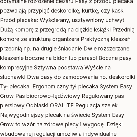
optymalne rozłożenie ciężaru Pasy z przodu plecaka
pozwalają przypiąć deskorolkę, kurtkę, czy kask
Przód plecaka: Wyściełany, usztywniony uchwyt
Dużą komorę z przegrodą na ciężkie książki Przednią
komorę ze strukturą organizera Praktyczną kieszeń
przednią np. na drugie śniadanie Dwie rozszerzane
kieszenie boczne na bidon lub parasol Boczne pasy
kompresyjne Sztywna podstawa Wyście na
słuchawki Dwa pasy do zamocowania np. deskorolki
Tył plecaka: Ergonomiczny tył plecaka System Easy
Grow Pas biodrowo-lędźwiowy Regulowany pas
piersiowy Odblaski ORALITE Regulacja szelek
Najwygodniejszy plecak na świecie System Easy
Grow to wzór na zdrowe plecy i wygodę. Dzięki
wbudowanej regulacji umożliwia indywidualne