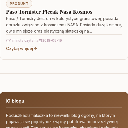
PRODUKT
Paso Tornister Plecak Nasa Kosmos
Paso / Tornistry Jest on w kolorystyce granatowej, posiada
obrazki związane z kosmosem i NASA. Posiada dużą komorę,
dwie mniejsze oraz elastyczną siateczkę na…
1 minuta czytania
2018-09-19
Czytaj więcej
O blogu
Poduszkadlamaluszka to niewielki blog ogólny, na którym
pojawiają się pojedyncze wpisy publikowane bez sztywnej
specjalizacji. Ten serwis ma kameralny charakter i pełni rolę