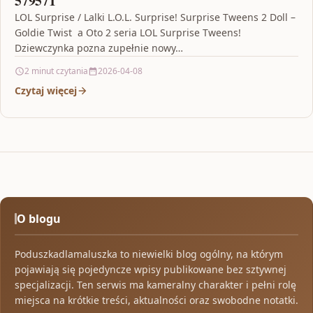
579571
LOL Surprise / Lalki L.O.L. Surprise! Surprise Tweens 2 Doll –
Goldie Twist a Oto 2 seria LOL Surprise Tweens!
Dziewczynka pozna zupełnie nowy…
2 minut czytania
2026-04-08
Czytaj więcej
O blogu
Poduszkadlamaluszka to niewielki blog ogólny, na którym
pojawiają się pojedyncze wpisy publikowane bez sztywnej
specjalizacji. Ten serwis ma kameralny charakter i pełni rolę
miejsca na krótkie treści, aktualności oraz swobodne notatki.