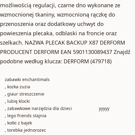
możliwością regulacji, czarne dno wykonane ze
wzmocnionej tkaniny, wzmocnioną rączkę do
przenoszenia oraz dodatkowy uchwyt do
powieszenia plecaka, odblaski na froncie oraz
szelkach. NAZWA PLECAK BACKUP X87 DERFORM
PRODUCENT DERFORM EAN 5901130089437 Znajdź
podobne według klucza: DERFORM (479718)
zabawki enchantimals
, kozka zuzia
, giaur streszczenie
, lubię klocki
, zabawkowe narzędzia dla dzieci
yyyyy
, lego friends stajnia
, kotki z bajek
, torebka jednorozec