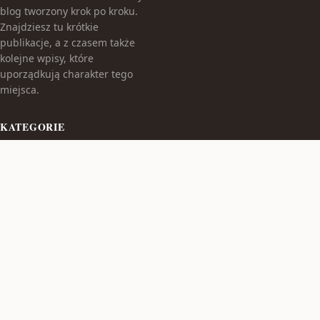
blog tworzony krok po kroku.
Znajdziesz tu krótkie
publikacje, a z czasem także
kolejne wpisy, które
uporządkują charakter tego
miejsca.
KATEGORIE
Bez kategorii
TEMATY
Produkt
WIĘCEJ