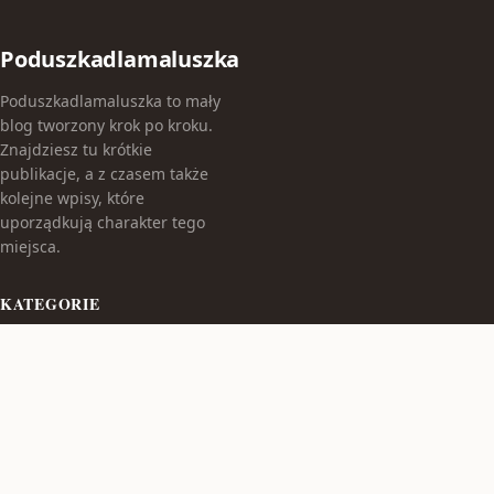
Poduszkadlamaluszka
Poduszkadlamaluszka to mały
blog tworzony krok po kroku.
Znajdziesz tu krótkie
publikacje, a z czasem także
kolejne wpisy, które
uporządkują charakter tego
miejsca.
KATEGORIE
Bez kategorii
TEMATY
Produkt