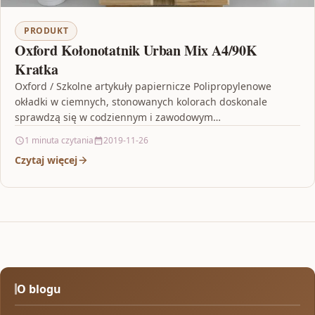
PRODUKT
Oxford Kołonotatnik Urban Mix A4/90K
Kratka
Oxford / Szkolne artykuły papiernicze Polipropylenowe
okładki w ciemnych, stonowanych kolorach doskonale
sprawdzą się w codziennym i zawodowym
użytkowaniu.Podwójna spirala umożliwia wygodne otwarcie
1 minuta czytania
2019-11-26
i…
Czytaj więcej
O blogu