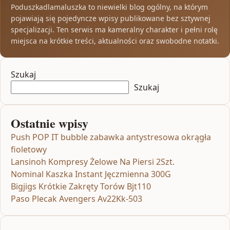
Poduszkadlamaluszka to niewielki blog ogólny, na którym
pojawiają się pojedyncze wpisy publikowane bez sztywnej
specjalizacji. Ten serwis ma kameralny charakter i pełni rolę
miejsca na krótkie treści, aktualności oraz swobodne notatki.
Szukaj
Szukaj
Ostatnie wpisy
Push POP IT bubble zabawka antystresowa okrągła
fioletowy
Lansinoh Kompresy Żelowe Na Piersi 2Szt.
Nominal Kaszka Instant Jęczmienna 300G
Bigjigs Krótkie Zakręty Torów Bjt110
Paso Plecak Avengers Av22Kk-503