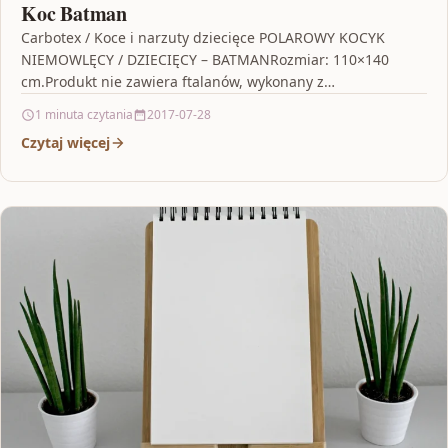
Koc Batman
Carbotex / Koce i narzuty dziecięce POLAROWY KOCYK
NIEMOWLĘCY / DZIECIĘCY – BATMANRozmiar: 110×140
cm.Produkt nie zawiera ftalanów, wykonany z
certyfikowanego materiału.Skład: 100% poliester.Różne…
1 minuta czytania
2017-07-28
Czytaj więcej