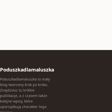
Poduszkadlamaluszka
Poduszkadlamaluszka to mały
blog tworzony krok po kroku.
Znajdziesz tu krótkie
publikacje, a z czasem także
kolejne wpisy, które
uporządkują charakter tego