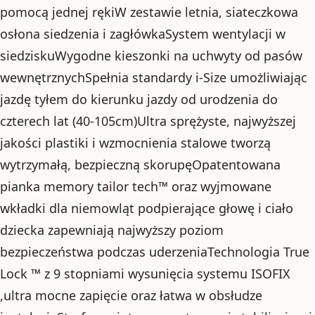
pomocą jednej rękiW zestawie letnia, siateczkowa
osłona siedzenia i zagłówkaSystem wentylacji w
siedziskuWygodne kieszonki na uchwyty od pasów
wewnętrznychSpełnia standardy i-Size umożliwiając
jazdę tyłem do kierunku jazdy od urodzenia do
czterech lat (40-105cm)Ultra sprężyste, najwyższej
jakości plastiki i wzmocnienia stalowe tworzą
wytrzymałą, bezpieczną skorupęOpatentowana
pianka memory tailor tech™ oraz wyjmowane
wkładki dla niemowląt podpierające głowę i ciało
dziecka zapewniają najwyższy poziom
bezpieczeństwa podczas uderzeniaTechnologia True
Lock ™ z 9 stopniami wysunięcia systemu ISOFIX
,ultra mocne zapięcie oraz łatwa w obsłudze