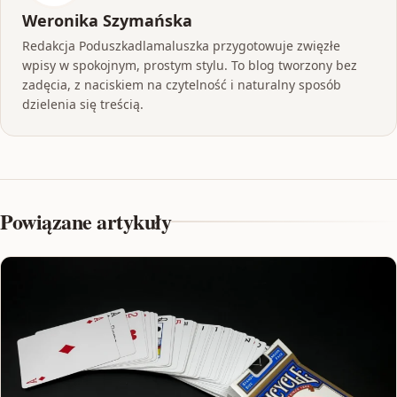
Weronika Szymańska
Redakcja Poduszkadlamaluszka przygotowuje zwięzłe
wpisy w spokojnym, prostym stylu. To blog tworzony bez
zadęcia, z naciskiem na czytelność i naturalny sposób
dzielenia się treścią.
Powiązane artykuły