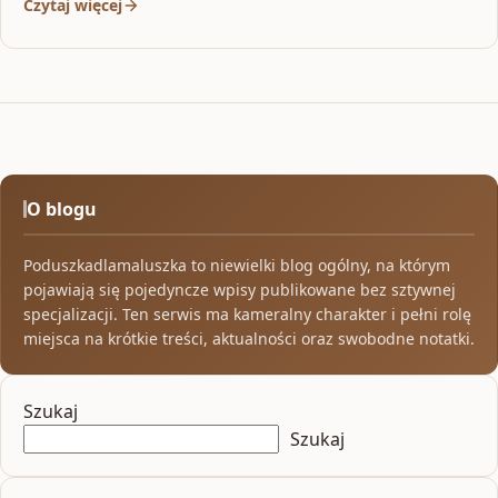
Czytaj więcej
O blogu
Poduszkadlamaluszka to niewielki blog ogólny, na którym
pojawiają się pojedyncze wpisy publikowane bez sztywnej
specjalizacji. Ten serwis ma kameralny charakter i pełni rolę
miejsca na krótkie treści, aktualności oraz swobodne notatki.
Szukaj
Szukaj