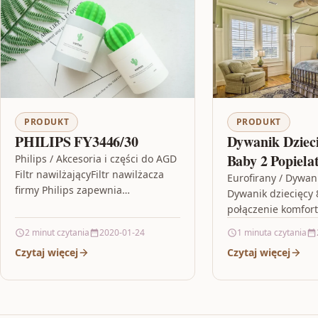
PRODUKT
PRODUKT
PHILIPS FY3446/30
Dywanik Dziec
Baby 2 Popiela
Philips / Akcesoria i części do AGD
Filtr nawilżającyFiltr nawilżacza
Gra W Klasy E
Eurofirany / Dywani
firmy Philips zapewnia
Dywanik dziecięcy 
wystarczające pochłanianie wody i
połączenie komfort
odpowiednią efektywność
estetycznego wzor
2 minut czytania
2020-01-24
1 minuta czytania
parowania. Żywotność filtra do 6…
Nowoczesny dywan
Czytaj więcej
Czytaj więcej
sprawdzi się jako 
pokoju Twojego…