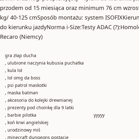
przodem od 15 miesiąca oraz minimum 76 cm wzrost
kg/ 40-125 cmSposób montażu: system ISOFIXKierun
do kierunku jazdyNorma i-Size:Testy ADAC (?):Homo
Recaro (Niemcy)
gra złap ducha
, ulubione naczynia kubusia puchatka
, kula lol
, lol omg da boss
, psi patrol maskotki
, maska batman
, akcesoria do kolejki drewnianej
, prezenty pod choinkę dla 9 latki
, barbie pilotka
yyyyy
, koń krwi angielskiej
, urodzinowy miś
, minecraft dungeons postacie