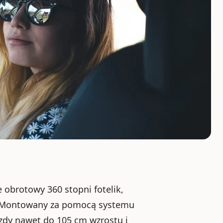
e obrotowy 360 stopni fotelik,
ia. Montowany za pomocą systemu
azdy nawet do 105 cm wzrostu i