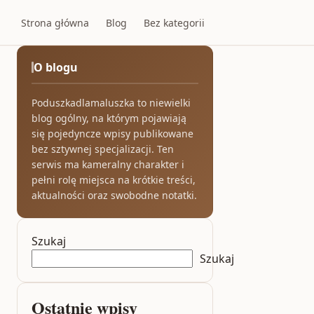
Strona główna
Blog
Bez kategorii
O blogu
Poduszkadlamaluszka to niewielki
blog ogólny, na którym pojawiają
się pojedyncze wpisy publikowane
bez sztywnej specjalizacji. Ten
serwis ma kameralny charakter i
pełni rolę miejsca na krótkie treści,
aktualności oraz swobodne notatki.
Szukaj
Szukaj
Ostatnie wpisy