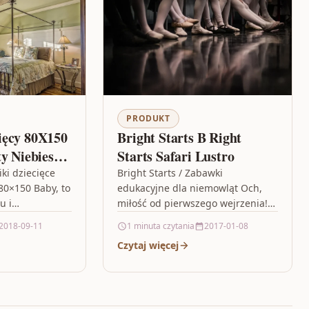
PRODUKT
ięcy 80X150
Bright Starts B Right
ty Niebieski
Starts Safari Lustro
urofirany
ki dziecięce
Bright Starts / Zabawki
80×150 Baby, to
edukacyjne dla niemowląt Och,
u i
miłość od pierwszego wejrzenia!
nictwa.
Kto zwrócił uwagę Twojego
2018-09-11
1 minuta czytania
2017-01-08
 doskonale
dziecka? Oczywiście jego własne
Czytaj więcej
dekoracja w
odbicie! To duże bezpieczne…