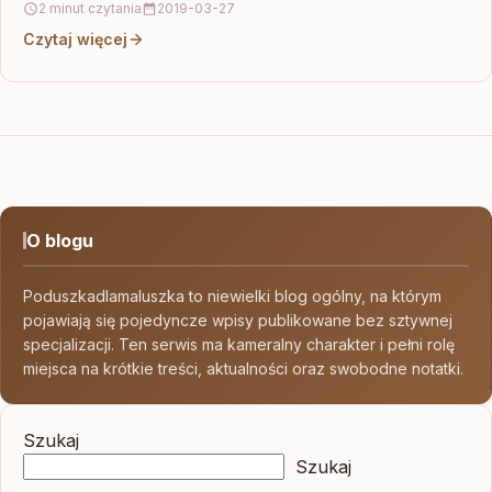
2 minut czytania
2019-03-27
Czytaj więcej
O blogu
Poduszkadlamaluszka to niewielki blog ogólny, na którym
pojawiają się pojedyncze wpisy publikowane bez sztywnej
specjalizacji. Ten serwis ma kameralny charakter i pełni rolę
miejsca na krótkie treści, aktualności oraz swobodne notatki.
Szukaj
Szukaj