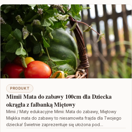
PRODUKT
Mimii Mata do zabawy 100cm dla Dziecka
okrągła z falbanką Miętowy
Mimii / Maty edukacyjne Mimii: Mata do zabawy, Miętowy
Miękka mata do zabawy to niesamowita frajda dla Twojego
dziecka! Świetnie zaprezentuje się ułożona pod…