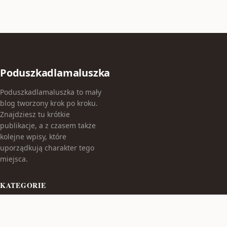
Poduszkadlamaluszka
Poduszkadlamaluszka to mały
blog tworzony krok po kroku.
Znajdziesz tu krótkie
publikacje, a z czasem także
kolejne wpisy, które
uporządkują charakter tego
miejsca.
KATEGORIE
Bez kategorii