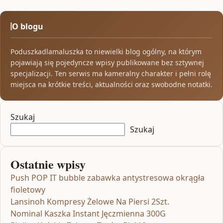
O blogu
Poduszkadlamaluszka to niewielki blog ogólny, na którym
pojawiają się pojedyncze wpisy publikowane bez sztywnej
specjalizacji. Ten serwis ma kameralny charakter i pełni rolę
miejsca na krótkie treści, aktualności oraz swobodne notatki.
Szukaj
Szukaj
Ostatnie wpisy
Push POP IT bubble zabawka antystresowa okrągła
fioletowy
Lansinoh Kompresy Żelowe Na Piersi 2Szt.
Nominal Kaszka Instant Jęczmienna 300G