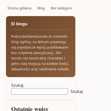
Strona główna
Blog
Bez kategorii
O blogu
Poduszkadlamaluszka to niewielki
blog ogólny, na którym pojawiają
się pojedyncze wpisy publikowane
bez sztywnej specjalizacji. Ten
serwis ma kameralny charakter i
pełni rolę miejsca na krótkie treści,
aktualności oraz swobodne notatki.
Szukaj
Szukaj
Ostatnie wpisy