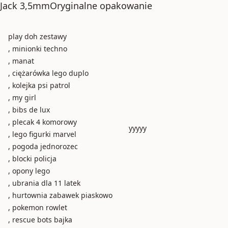
Jack 3,5mmOryginalne opakowanie
play doh zestawy
, minionki techno
, manat
, ciężarówka lego duplo
, kolejka psi patrol
, my girl
, bibs de lux
, plecak 4 komorowy
yyyyy
, lego figurki marvel
, pogoda jednorozec
, blocki policja
, opony lego
, ubrania dla 11 latek
, hurtownia zabawek piaskowo
, pokemon rowlet
, rescue bots bajka