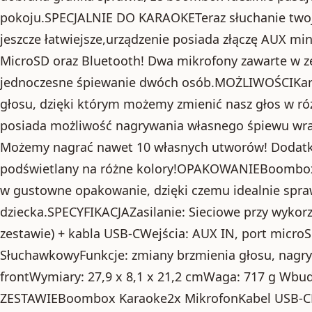
pokoju.SPECJALNIE DO KARAOKETeraz słuchanie twoje
jeszcze łatwiejsze,urządzenie posiada złączę AUX mi
MicroSD oraz Bluetooth! Dwa mikrofony zawarte w z
jednoczesne śpiewanie dwóch osób.MOŻLIWOŚCIKara
głosu, dzięki którym możemy zmienić nasz głos w ró
posiada możliwość nagrywania własnego śpiewu wr
Możemy nagrać nawet 10 własnych utworów! Dodatko
podświetlany na różne kolory!OPAKOWANIEBoombox 
w gustowne opakowanie, dzięki czemu idealnie spraw
dziecka.SPECYFIKACJAZasilanie: Sieciowe przy wykor
zestawie) + kabla USB-CWejścia: AUX IN, port micro
SłuchawkowyFunkcje: zmiany brzmienia głosu, nagry
frontWymiary: 27,9 x 8,1 x 21,2 cmWaga: 717 g 
ZESTAWIEBoombox Karaoke2x MikrofonKabel USB-CK