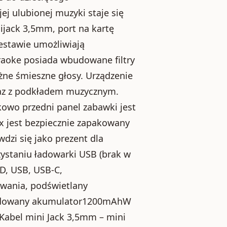
j ulubionej muzyki staje się
nijack 3,5mm, port na kartę
estawie umożliwiają
oke posiada wbudowane filtry
żne śmieszne głosy. Urządzenie
az z podkładem muzycznym.
wo przedni panel zabawki jest
jest bezpiecznie zapakowany
dzi się jako prezent dla
zystaniu ładowarki USB (brak w
SD, USB, USB-C,
wania, podświetlany
Wbudowany akumulator1200mAhW
abel mini Jack 3,5mm – mini