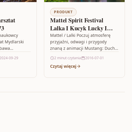
PRODUKT
rsztat
Mattel Spirit Festival
73
Lalka I Kucyk Lucky I
Spirit GXF62/GXF63
 naukowcy
Mattel / Lalki Poczuj atmosferę
at Mydlarski
przyjaźni, odwagi i przygody
abawa
znaną z animacji Mustang: Duch
domu ,
wolności! W tym zestawie Festiwal
2024-09-29
2 minut czytania
2016-07-01
zik , lego
z lalką i figurką konia…
Czytaj więcej