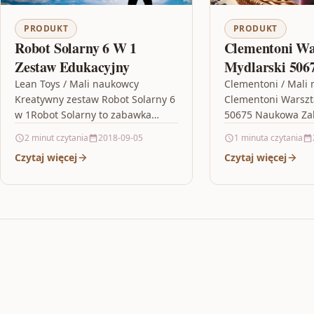
PRODUKT
PRODUKT
Robot Solarny 6 W 1
Clementoni Wa
Zestaw Edukacyjny
Mydlarski 506
Lean Toys / Mali naukowcy
Clementoni / Mali
Kreatywny zestaw Robot Solarny 6
Clementoni Warszt
w 1Robot Solarny to zabawka
50675 Naukowa Z
edukacyjno-interaktywna, która
labolatorium pani 
2 minut czytania
2018-09-05
1 minuta czytania
równocześnie bawi i uczy. Jest
monopoly gra , sled
Czytaj więcej
Czytaj więcej
idealną propozycją…
domek na plaży ,…