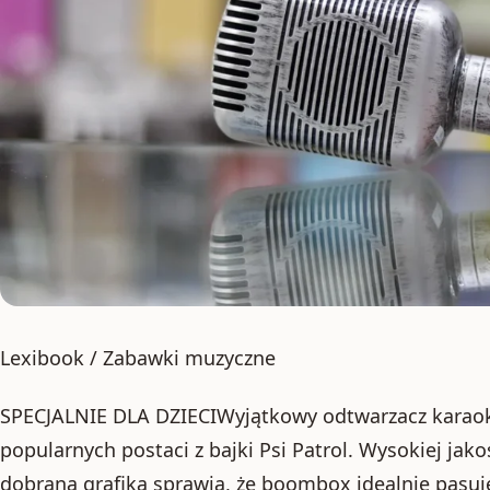
Lexibook / Zabawki muzyczne
SPECJALNIE DLA DZIECIWyjątkowy odtwarzacz karaoke
popularnych postaci z bajki Psi Patrol. Wysokiej jak
dobrana grafika sprawia, że boombox idealnie pasuj