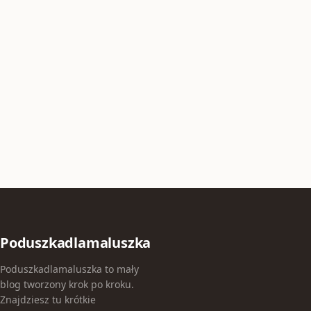
Poduszkadlamaluszka
Poduszkadlamaluszka to mały
blog tworzony krok po kroku.
Znajdziesz tu krótkie