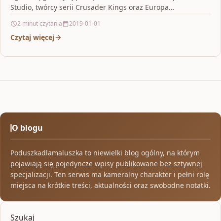
Studio, twórcy serii Crusader Kings oraz Europa…
2 minut czytania
2019-01-01
Czytaj więcej
O blogu
Poduszkadlamaluszka to niewielki blog ogólny, na którym
pojawiają się pojedyncze wpisy publikowane bez sztywnej
specjalizacji. Ten serwis ma kameralny charakter i pełni rolę
miejsca na krótkie treści, aktualności oraz swobodne notatki.
Szukaj