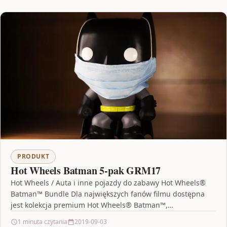
PRODUKT
Hot Wheels Batman 5-pak GRM17
Hot Wheels / Auta i inne pojazdy do zabawy Hot Wheels®
Batman™ Bundle Dla największych fanów filmu dostępna
jest kolekcja premium Hot Wheels® Batman™,…
1 minuta czytania
2019-09-03