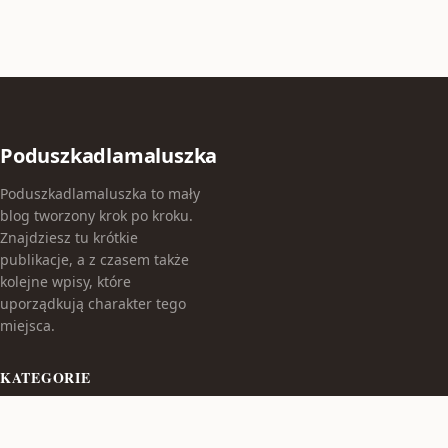
Poduszkadlamaluszka
Poduszkadlamaluszka to mały
blog tworzony krok po kroku.
Znajdziesz tu krótkie
publikacje, a z czasem także
kolejne wpisy, które
uporządkują charakter tego
miejsca.
KATEGORIE
Bez kategorii