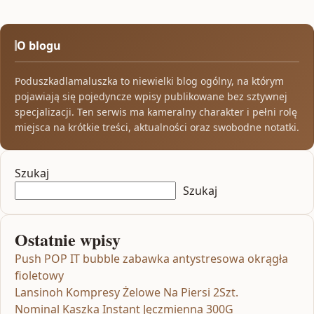
O blogu
Poduszkadlamaluszka to niewielki blog ogólny, na którym
pojawiają się pojedyncze wpisy publikowane bez sztywnej
specjalizacji. Ten serwis ma kameralny charakter i pełni rolę
miejsca na krótkie treści, aktualności oraz swobodne notatki.
Szukaj
Szukaj
Ostatnie wpisy
Push POP IT bubble zabawka antystresowa okrągła
fioletowy
Lansinoh Kompresy Żelowe Na Piersi 2Szt.
Nominal Kaszka Instant Jęczmienna 300G