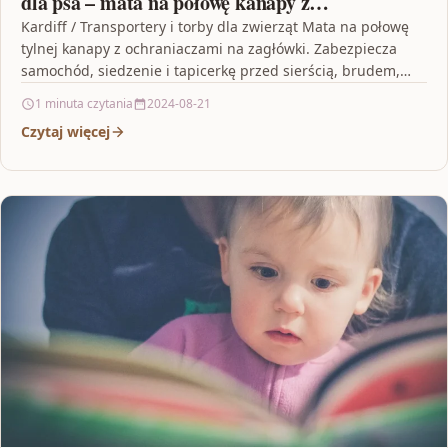
dla psa – mata na połowę kanapy z
ochraniaczami na zagłówki – popielato-
Kardiff / Transportery i torby dla zwierząt Mata na połowę
tylnej kanapy z ochraniaczami na zagłówki. Zabezpiecza
pomarańczowy
samochód, siedzenie i tapicerkę przed sierścią, brudem,…
1 minuta czytania
2024-08-21
Czytaj więcej