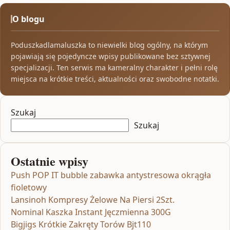
O blogu
Poduszkadlamaluszka to niewielki blog ogólny, na którym
pojawiają się pojedyncze wpisy publikowane bez sztywnej
specjalizacji. Ten serwis ma kameralny charakter i pełni rolę
miejsca na krótkie treści, aktualności oraz swobodne notatki.
Szukaj
Szukaj
Ostatnie wpisy
Push POP IT bubble zabawka antystresowa okrągła
fioletowy
Lansinoh Kompresy Żelowe Na Piersi 2Szt.
Nominal Kaszka Instant Jęczmienna 300G
Bigjigs Krótkie Zakręty Torów Bjt110