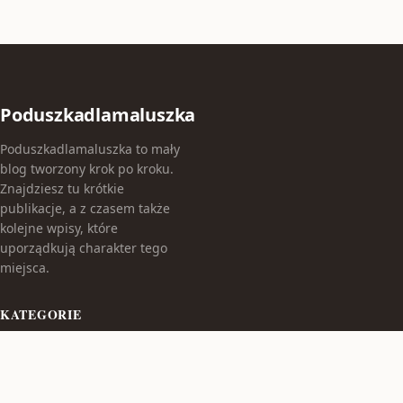
Poduszkadlamaluszka
Poduszkadlamaluszka to mały
blog tworzony krok po kroku.
Znajdziesz tu krótkie
publikacje, a z czasem także
kolejne wpisy, które
uporządkują charakter tego
miejsca.
KATEGORIE
Bez kategorii
TEMATY