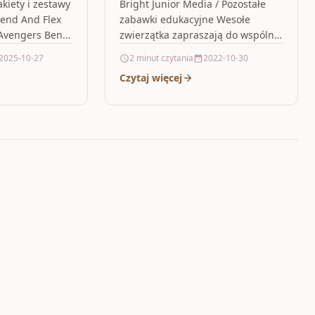
kiety i zestawy
Bright Junior Media / Pozostałe
end And Flex
zabawki edukacyjne Wesołe
Avengers Bend
zwierzątka zapraszają do wspólnej
! Przekręcaj!
zabawy!Edukacyjny zestaw
2025-10-27
2 minut czytania
2022-10-30
 Dzieci…
sprawdzi się jako pierwsze puzzle
Czytaj więcej
dla maluchów. Składa się 12…