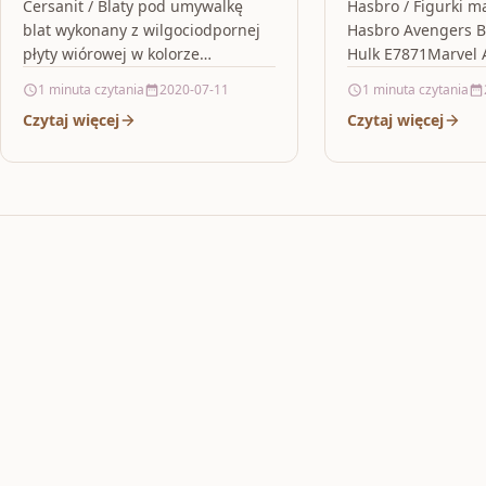
44142
Cersanit / Blaty pod umywalkę
Hasbro / Figurki ma
blat wykonany z wilgociodpornej
Hasbro Avengers B
płyty wiórowej w kolorze
Hulk E7871Marvel 
piaskowego czarnego marmuru
i Flex Hulk. Skręcaj
1 minuta czytania
2020-07-11
1 minuta czytania
pudełko na klocki , little tikes cozy
Uwolnij swoją moc!
Czytaj więcej
Czytaj więcej
coupe…