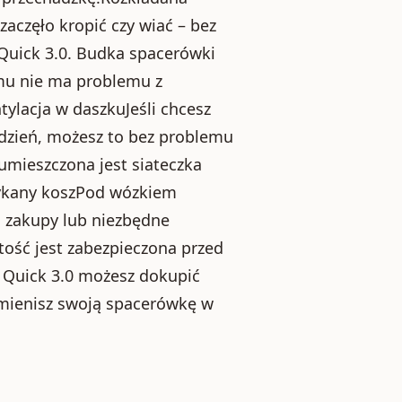
zaczęło kropić czy wiać – bez
Quick 3.0. Budka spacerówki
zemu nie ma problemu z
ylacja w daszkuJeśli chcesz
dzień, możesz to bez problemu
 umieszczona jest siateczka
mykany koszPod wózkiem
a zakupy lub niezbędne
rtość jest zabezpieczona przed
 Quick 3.0 możesz dokupić
 zmienisz swoją spacerówkę w