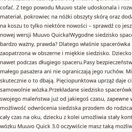
cofać. Z tego powodu Muuvo stale udoskonala i rozw
materiał, pokrowiec na nóżki obszyty skórą oraz d
na koszu to tylko niektóre nowości – sprawdź co jes
nowej wersji Muuvo Quicka!Wygodne siedzisko spac
bardzo ważny, prawda? Dlatego właśnie spacerówka 
zaopatrzona w obszerne i miękkie siedzisko. Dziec
nawet podczas długiego spaceru.Pasy bezpieczeństw
małego pasażera ani nie ograniczają jego ruchów. Mi
skutecznie o to dbają. Pięciopunktowa uprząż daje c
samowolnie wózka.Przekładane siedzisko spacerówki
swojego maleństwa już od jakiegoś czasu, zapewne wi
możliwość odwrócenia siedziska przodem do rodzica.
cały czas na oku, dziecku z kolei umożliwia stały ko
wózku Muuvo Quick 3.0 oczywiście masz taką możli