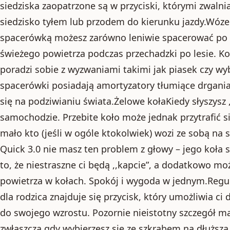
siedziska zaopatrzone są w przyciski, którymi zwalni
siedzisko tyłem lub przodem do kierunku jazdy.Wóze
spacerówką możesz zarówno leniwie spacerować po mi
świeżego powietrza podczas przechadzki po lesie. K
poradzi sobie z wyzwaniami takimi jak piasek czy wyb
spacerówki posiadają amortyzatory tłumiące drgani
się na podziwianiu świata.Żelowe kołaKiedy słyszysz
samochodzie. Przebite koło może jednak przytrafić s
mało kto (jeśli w ogóle ktokolwiek) wozi ze sobą na
Quick 3.0 nie masz ten problem z głowy – jego koła 
to, że niestraszne ci będą ,,kapcie”, a dodatkowo m
powietrza w kołach. Spokój i wygoda w jednym.Reg
dla rodzica znajduje się przycisk, który umożliwia c
do swojego wzrostu. Pozornie nieistotny szczegół m
zwłaszcza gdy wybierzesz się ze szkrabem na dłuższ