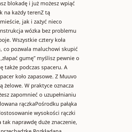
asz blokadę i już możesz wpiąć
k na każdy terenZ tą
eście, jak i zażyć nieco
onstrukcja wózka bez problemu
oje. Wszystkie cztery koła
a, co pozwala maluchowi skupić
 ,,złapać gumę” myślisz pewnie o
ię także podczas spaceru. A
 spacer koło zapasowe. Z Muuvo
są żelowe. W praktyce oznacza
ożesz zapomnieć o uzupełnianiu
ulowana rączkaPośrodku pałąka
i dostosowanie wysokości rączki
a tak naprawdę duże znaczenie,
ą przechadzkę.Rozkładana