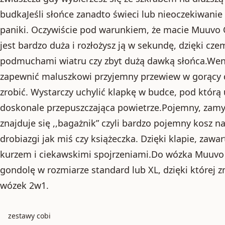
budkaJeśli słońce zanadto świeci lub nieoczekiwanie 
paniki. Oczywiście pod warunkiem, że macie Muuvo 
jest bardzo duża i rozłożysz ją w sekundę, dzięki c
podmuchami wiatru czy zbyt dużą dawką słońca.Went
zapewnić maluszkowi przyjemny przewiew w gorący 
zrobić. Wystarczy uchylić klapkę w budce, pod którą
doskonale przepuszczająca powietrze.Pojemny, za
znajduje się ,,bagażnik” czyli bardzo pojemny kosz n
drobiazgi jak miś czy książeczka. Dzięki klapie, zawa
kurzem i ciekawskimi spojrzeniami.Do wózka Muuvo
gondolę w rozmiarze standard lub XL, dzięki której
wózek 2w1.
zestawy cobi