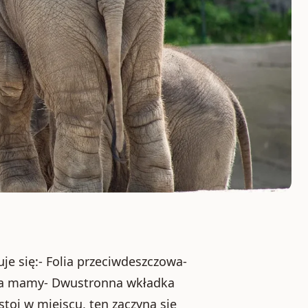
e się:- Folia przeciwdeszczowa-
dla mamy- Dwustronna wkładka
toi w miejscu, ten zaczyna się