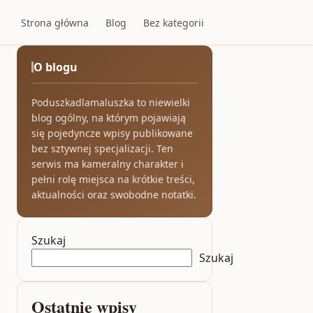
Strona główna
Blog
Bez kategorii
O blogu
Poduszkadlamaluszka to niewielki
blog ogólny, na którym pojawiają
się pojedyncze wpisy publikowane
bez sztywnej specjalizacji. Ten
serwis ma kameralny charakter i
pełni rolę miejsca na krótkie treści,
aktualności oraz swobodne notatki.
Szukaj
Szukaj
Ostatnie wpisy