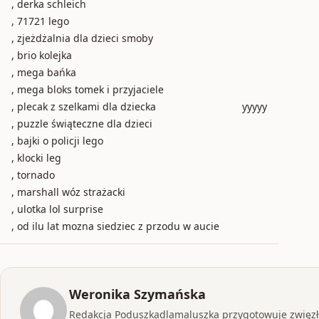
, derka schleich
, 71721 lego
, zjeżdżalnia dla dzieci smoby
, brio kolejka
, mega bańka
, mega bloks tomek i przyjaciele
, plecak z szelkami dla dziecka
yyyyy
, puzzle świąteczne dla dzieci
, bajki o policji lego
, klocki leg
, tornado
, marshall wóz strażacki
, ulotka lol surprise
, od ilu lat mozna siedziec z przodu w aucie
Weronika Szymańska
Redakcja Poduszkadlamaluszka przygotowuje zwięzłe