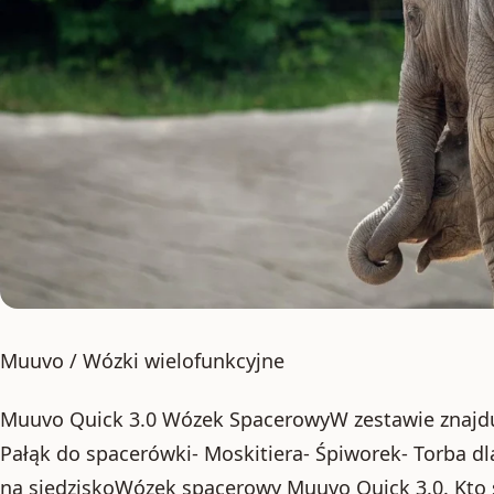
Muuvo / Wózki wielofunkcyjne
Muuvo Quick 3.0 Wózek SpacerowyW zestawie znajduj
Pałąk do spacerówki- Moskitiera- Śpiworek- Torba 
na siedziskoWózek spacerowy Muuvo Quick 3.0. Kto s