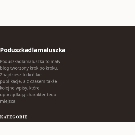
Poduszkadlamaluszka
Poduszkadlamaluszka to mały
blog tworzony krok po kroku.
Znajdziesz tu krótkie
publikacje, a z czasem także
kolejne wpisy, które
uporządkują charakter tego
miejsca.
KATEGORIE
Bez kategorii