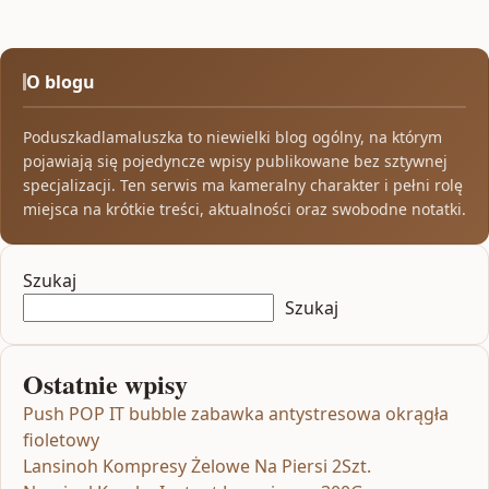
O blogu
Poduszkadlamaluszka to niewielki blog ogólny, na którym
pojawiają się pojedyncze wpisy publikowane bez sztywnej
specjalizacji. Ten serwis ma kameralny charakter i pełni rolę
miejsca na krótkie treści, aktualności oraz swobodne notatki.
Szukaj
Szukaj
Ostatnie wpisy
Push POP IT bubble zabawka antystresowa okrągła
fioletowy
Lansinoh Kompresy Żelowe Na Piersi 2Szt.