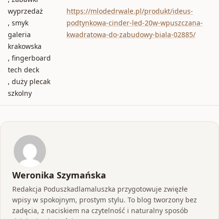
wyprzedaż
https://mlodedrwale.pl/produkt/ideus-
, smyk
podtynkowa-cinder-led-20w-wpuszczana-
galeria
kwadratowa-do-zabudowy-biala-02885/
krakowska
, fingerboard
tech deck
, duży plecak
szkolny
Weronika Szymańska
Redakcja Poduszkadlamaluszka przygotowuje zwięzłe
wpisy w spokojnym, prostym stylu. To blog tworzony bez
zadęcia, z naciskiem na czytelność i naturalny sposób