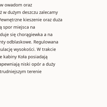
ciw owadom oraz
ż w dużym deszczu zalecamy
ewnętrzne kieszenie oraz duża
ą spor miejsca na
duje się chorągiewka a na
enty odblaskowe. Regulowana
lację wysokości. W trakcie
e kabiny Koła posiadają
pewniają niski opór a duży
trudniejszym terenie