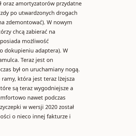
 oraz amortyzatorów przydatne
 jazdy po utwardzonych drogach
żna zdemontować). W nowym
rzy chcą zabierać na
 posiada możliwość
po dokupieniu adaptera). W
mulca. Teraz jest on
hczas był on uruchamiany nogą.
amy, która jest teraz lżejsza
które są teraz wygodniejsze a
 komfortowo nawet podczas
zyczepki w wersji 2020 został
ści o nieco innej fakturze i