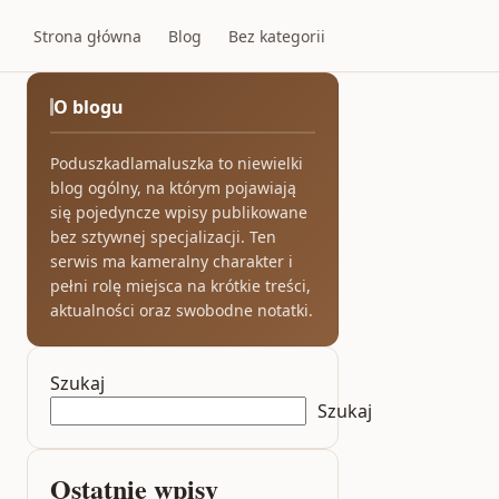
Strona główna
Blog
Bez kategorii
O blogu
Poduszkadlamaluszka to niewielki
blog ogólny, na którym pojawiają
się pojedyncze wpisy publikowane
bez sztywnej specjalizacji. Ten
serwis ma kameralny charakter i
pełni rolę miejsca na krótkie treści,
aktualności oraz swobodne notatki.
Szukaj
Szukaj
Ostatnie wpisy