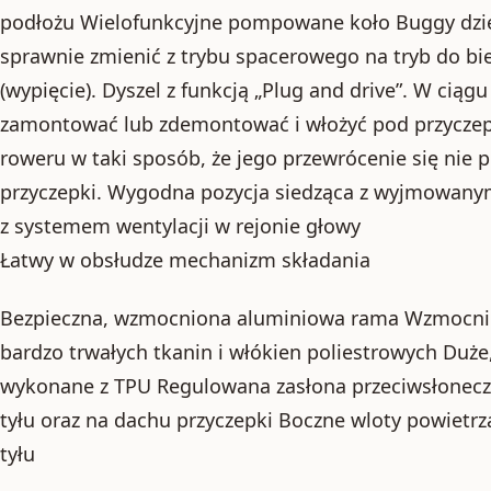
podłożu Wielofunkcyjne pompowane koło Buggy dzięk
sprawnie zmienić z trybu spacerowego na tryb do bi
(wypięcie). Dyszel z funkcją „Plug and drive”. W cią
zamontować lub zdemontować i włożyć pod przyczepk
roweru w taki sposób, że jego przewrócenie się nie
przyczepki. Wygodna pozycja siedząca z wyjmowany
z systemem wentylacji w rejonie głowy
Łatwy w obsłudze mechanizm składania
Bezpieczna, wzmocniona aluminiowa rama Wzmocnion
bardzo trwałych tkanin i włókien poliestrowych Duż
wykonane z TPU Regulowana zasłona przeciwsłonecz
tyłu oraz na dachu przyczepki Boczne wloty powietr
tyłu