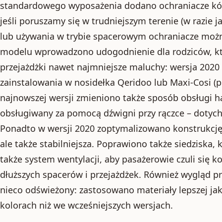
standardowego wyposażenia dodano ochraniacze kół
jeśli poruszamy się w trudniejszym terenie (w razie
lub używania w trybie spacerowym ochraniacze mo
modelu wprowadzono udogodnienie dla rodziców, któ
przejażdżki nawet najmniejsze maluchy: wersja 2020
zainstalowania w nosidełka Qeridoo lub Maxi-Cosi (
najnowszej wersji zmieniono także sposób obsługi ha
obsługiwany za pomocą dźwigni przy rączce – dotyc
Ponadto w wersji 2020 zoptymalizowano konstrukcję r
ale także stabilniejsza. Poprawiono także siedziska, 
także system wentylacji, aby pasażerowie czuli się
dłuższych spacerów i przejażdżek. Również wygląd pr
nieco odświeżony: zastosowano materiały lepszej jako
kolorach niż we wcześniejszych wersjach.