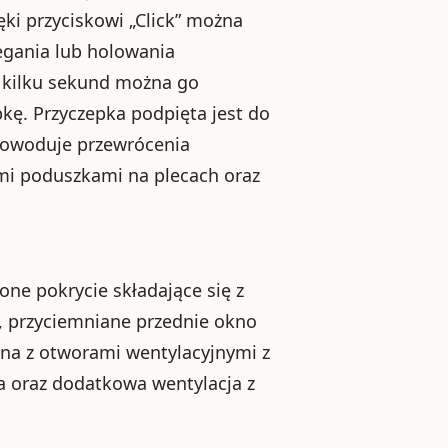
i przyciskowi „Click” można
egania lub holowania
gu kilku sekund można go
ę. Przyczepka podpięta jest do
 powoduje przewrócenia
mi poduszkami na plecach oraz
e pokrycie składające się z
e, przyciemniane przednie okno
na z otworami wentylacyjnymi z
za oraz dodatkowa wentylacja z