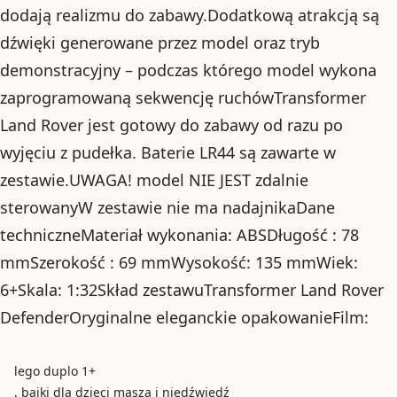
dodają realizmu do zabawy.Dodatkową atrakcją są
dźwięki generowane przez model oraz tryb
demonstracyjny – podczas którego model wykona
zaprogramowaną sekwencję ruchówTransformer
Land Rover jest gotowy do zabawy od razu po
wyjęciu z pudełka. Baterie LR44 są zawarte w
zestawie.UWAGA! model NIE JEST zdalnie
sterowanyW zestawie nie ma nadajnikaDane
techniczneMateriał wykonania: ABSDługość : 78
mmSzerokość : 69 mmWysokość: 135 mmWiek:
6+Skala: 1:32Skład zestawuTransformer Land Rover
DefenderOryginalne eleganckie opakowanieFilm:
lego duplo 1+
, bajki dla dzieci masza i niedźwiedź