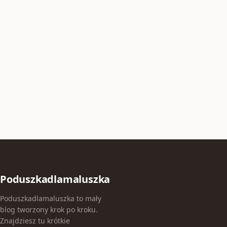
Poduszkadlamaluszka
Poduszkadlamaluszka to mały
blog tworzony krok po kroku.
Znajdziesz tu krótkie