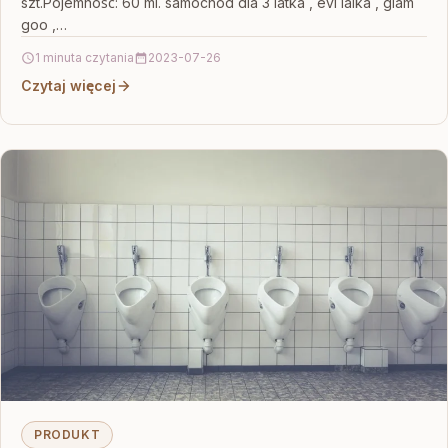
szt.Pojemność: 60 ml. samochód dla 3 latka , evi lalka , glam
goo ,…
1 minuta czytania
2023-07-26
Czytaj więcej
PRODUKT