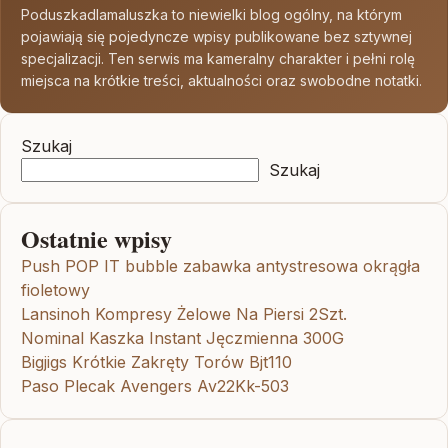
Poduszkadlamaluszka to niewielki blog ogólny, na którym
pojawiają się pojedyncze wpisy publikowane bez sztywnej
specjalizacji. Ten serwis ma kameralny charakter i pełni rolę
miejsca na krótkie treści, aktualności oraz swobodne notatki.
Szukaj
Szukaj
Ostatnie wpisy
Push POP IT bubble zabawka antystresowa okrągła
fioletowy
Lansinoh Kompresy Żelowe Na Piersi 2Szt.
Nominal Kaszka Instant Jęczmienna 300G
Bigjigs Krótkie Zakręty Torów Bjt110
Paso Plecak Avengers Av22Kk-503