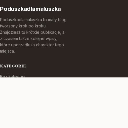
Poduszkadlamaluszka
Poduszkadlamaluszka to mały blog
tworzony krok po kroku.
Znajdziesz tu krótkie publikacje, a
z czasem także kolejne wpisy,
które uporządkują charakter tego
miejsca.
KATEGORIE
Bez kategorii
TEMATY
Produkt
WIĘCEJ