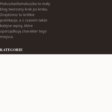
Poduszkadlamaluszka to mały
blog tworzony krok po kroku.
Znajdziesz tu krótkie
publikacje, a z czasem także
kolejne wpisy, które
uporządkują charakter tego
miejsca.
KATEGORIE
Bez kategorii
TEMATY
Produkt
WIĘCEJ