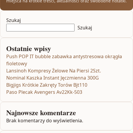
miejsca na krótkie treści, aktualności oraz swobodne notatki.
Szukaj
Szukaj
Ostatnie wpisy
Push POP IT bubble zabawka antystresowa okrągła
fioletowy
Lansinoh Kompresy Żelowe Na Piersi 2Szt.
Nominal Kaszka Instant Jęczmienna 300G
Bigjigs Krótkie Zakręty Torów Bjt110
Paso Plecak Avengers Av22Kk-503
Najnowsze komentarze
Brak komentarzy do wyświetlenia.