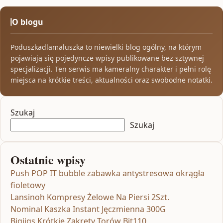
O blogu
Poduszkadlamaluszka to niewielki blog ogólny, na którym
pojawiają się pojedyncze wpisy publikowane bez sztywnej
specjalizacji. Ten serwis ma kameralny charakter i pełni rolę
miejsca na krótkie treści, aktualności oraz swobodne notatki.
Szukaj
Szukaj
Ostatnie wpisy
Push POP IT bubble zabawka antystresowa okrągła
fioletowy
Lansinoh Kompresy Żelowe Na Piersi 2Szt.
Nominal Kaszka Instant Jęczmienna 300G
Bigjigs Krótkie Zakręty Torów Bjt110