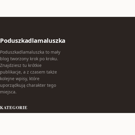
Poduszkadlamaluszka
Poduszkadlamaluszka to mały
blog tworzony krok po kroku.
Znajdziesz tu krótkie
publikacje, a z czasem także
kolejne wpisy, które
uporządkują charakter tego
miejsca.
KATEGORIE
Bez kategorii
TEMATY