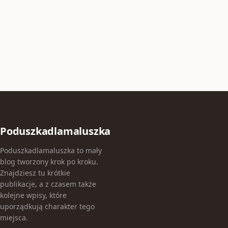
Poduszkadlamaluszka
Poduszkadlamaluszka to mały
blog tworzony krok po kroku.
Znajdziesz tu krótkie
publikacje, a z czasem także
kolejne wpisy, które
uporządkują charakter tego
miejsca.