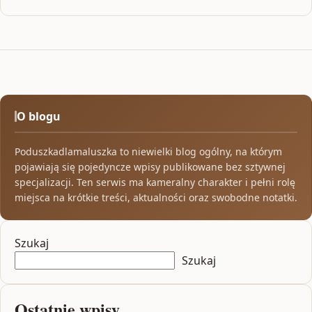
O blogu
Poduszkadlamaluszka to niewielki blog ogólny, na którym
pojawiają się pojedyncze wpisy publikowane bez sztywnej
specjalizacji. Ten serwis ma kameralny charakter i pełni rolę
miejsca na krótkie treści, aktualności oraz swobodne notatki.
Szukaj
Szukaj
Ostatnie wpisy