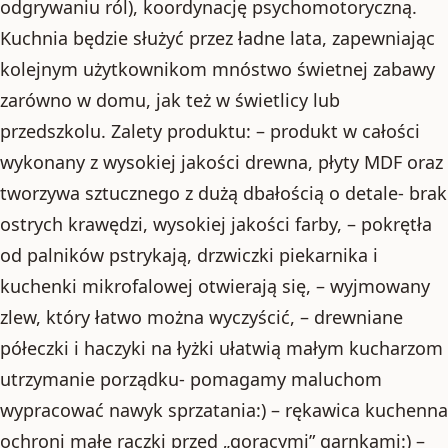
odgrywaniu ról), koordynację psychomotoryczną.
Kuchnia będzie służyć przez ładne lata, zapewniając
kolejnym użytkownikom mnóstwo świetnej zabawy
zarówno w domu, jak też w świetlicy lub
przedszkolu. Zalety produktu: – produkt w całości
wykonany z wysokiej jakości drewna, płyty MDF oraz
tworzywa sztucznego z dużą dbałością o detale- brak
ostrych krawędzi, wysokiej jakości farby, – pokrętła
od palników pstrykają, drzwiczki piekarnika i
kuchenki mikrofalowej otwierają się, – wyjmowany
zlew, który łatwo można wyczyścić, – drewniane
półeczki i haczyki na łyżki ułatwią małym kucharzom
utrzymanie porządku- pomagamy maluchom
wypracować nawyk sprzatania:) – rękawica kuchenna
ochroni małe rączki przed „gorącymi” garnkami:) –