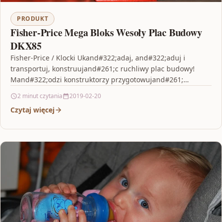
PRODUKT
Fisher-Price Mega Bloks Wesoły Plac Budowy
DKX85
Fisher-Price / Klocki Ukand#322;adaj, and#322;aduj i
transportuj, konstruujand#261;c ruchliwy plac budowy!
Mand#322;odzi konstruktorzy przygotowujand#261;
siand#281; na kolejne waand#380;ne zadania i
2 minut czytania
2019-02-20
pomagajand#261; przyjaznemu budowniczemu
Czytaj więcej
ukand#322;adaand#263;,…