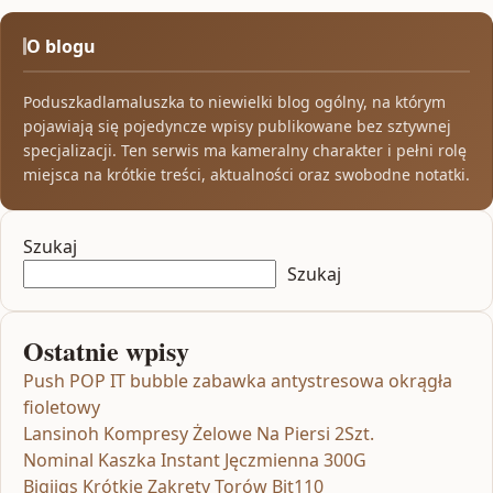
O blogu
Poduszkadlamaluszka to niewielki blog ogólny, na którym
pojawiają się pojedyncze wpisy publikowane bez sztywnej
specjalizacji. Ten serwis ma kameralny charakter i pełni rolę
miejsca na krótkie treści, aktualności oraz swobodne notatki.
Szukaj
Szukaj
Ostatnie wpisy
Push POP IT bubble zabawka antystresowa okrągła
fioletowy
Lansinoh Kompresy Żelowe Na Piersi 2Szt.
Nominal Kaszka Instant Jęczmienna 300G
Bigjigs Krótkie Zakręty Torów Bjt110