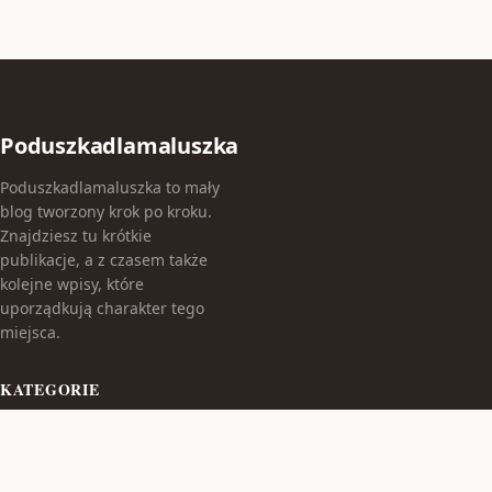
Poduszkadlamaluszka
Poduszkadlamaluszka to mały
blog tworzony krok po kroku.
Znajdziesz tu krótkie
publikacje, a z czasem także
kolejne wpisy, które
uporządkują charakter tego
miejsca.
KATEGORIE
Bez kategorii
TEMATY