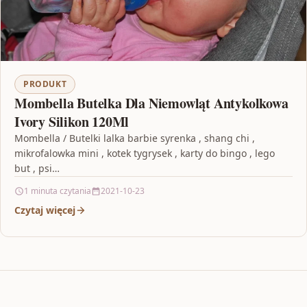
PRODUKT
Mombella Butelka Dla Niemowląt Antykolkowa
Ivory Silikon 120Ml
Mombella / Butelki lalka barbie syrenka , shang chi ,
mikrofalowka mini , kotek tygrysek , karty do bingo , lego
but , psi…
1 minuta czytania
2021-10-23
Czytaj więcej