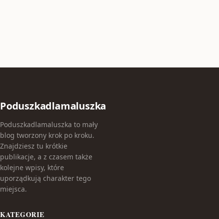
Poduszkadlamaluszka
Poduszkadlamaluszka to mały
blog tworzony krok po kroku.
Znajdziesz tu krótkie
publikacje, a z czasem także
kolejne wpisy, które
uporządkują charakter tego
miejsca.
KATEGORIE