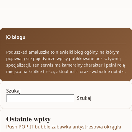
O blogu
Poduszkadlamaluszka to niewielki blog ogólny, na którym
pojawiają się pojedyncze wpisy publikowane bez sztywnej
specjalizacji. Ten serwis ma kameralny charakter i pełni rolę
miejsca na krótkie treści, aktualności oraz swobodne notatki.
Szukaj
Szukaj
Ostatnie wpisy
Push POP IT bubble zabawka antystresowa okrągła