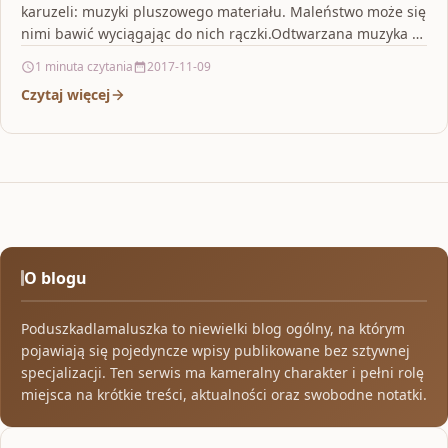
karuzeli: muzyki pluszowego materiału. Maleństwo może się
i wzroku – Karuzela z zaczarowanymi
nimi bawić wyciągając do nich rączki.Odtwarzana muzyka to
stworzonkami.Dzięki karuzeli
odgłosy oceanu…
1 minuta czytania
2017-11-09
Czytaj więcej
O blogu
Poduszkadlamaluszka to niewielki blog ogólny, na którym
pojawiają się pojedyncze wpisy publikowane bez sztywnej
specjalizacji. Ten serwis ma kameralny charakter i pełni rolę
miejsca na krótkie treści, aktualności oraz swobodne notatki.