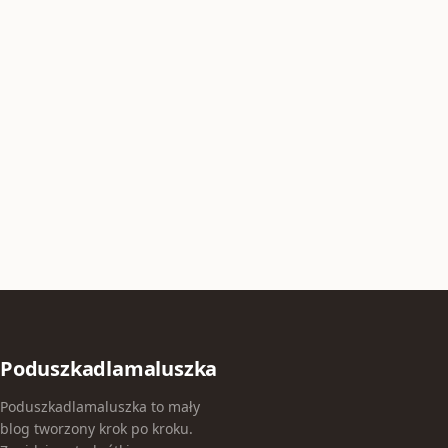
Poduszkadlamaluszka
Poduszkadlamaluszka to mały
blog tworzony krok po kroku.