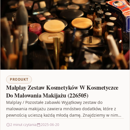
PRODUKT
Malplay Zestaw Kosmetyków W Kosmetyczce
Do Malowania Makijażu (226505)
Malplay / Pozostałe zabawki Wyjątkowy zestaw do
malowania makijażu zawiera mnóstwo dodatków, które z
pewnością ucieszą każdą młodą damę. Znajdziemy w nim
cienie do…
2 minut czytania
2025-06-20