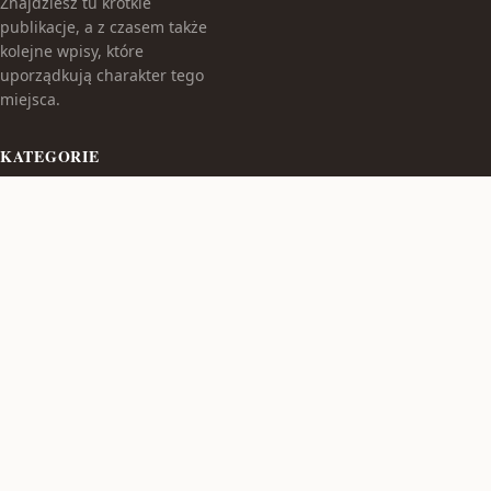
Znajdziesz tu krótkie
publikacje, a z czasem także
kolejne wpisy, które
uporządkują charakter tego
miejsca.
KATEGORIE
Bez kategorii
TEMATY
Produkt
WIĘCEJ
© 2026
Poduszkadlamaluszka
. Wszelkie prawa zastrzeżone.