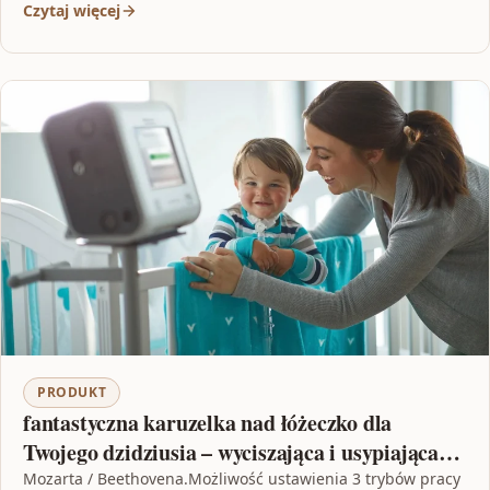
Czytaj więcej
PRODUKT
fantastyczna karuzelka nad łóżeczko dla
Twojego dzidziusia – wyciszająca i usypiająca
dziecko a jednocześnie rozwijająca zmysł słuchu
Mozarta / Beethovena.Możliwość ustawienia 3 trybów pracy