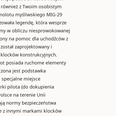
ie również z Twoim osobistym
amolotu myśliwskiego MIG-29
zowała legendę, która wesprze
omy w obliczu niesprowokowanej
czony na pomoc dla uchodźców z
został zaprojektowany i
i klocków konstrukcyjnych.
lot posiada ruchome elementy
łączona jest podstawka
 specjalne miejsce
rki pilota (do dokupienia
lsce na terenie Unii
iają normy bezpieczeństwa
ne z innymi markami klocków