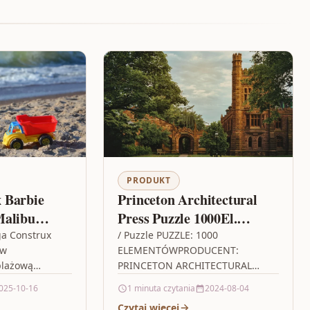
PRODUKT
 Barbie
Princeton Architectural
Malibu
Press Puzzle 1000El.
Chickenology
ga Construx
/ Puzzle PUZZLE: 1000
 w
ELEMENTÓWPRODUCENT:
plażową
PRINCETON ARCHITECTURAL
lalkami Barbie.
PRESSNAZWA: CHICKENOLOGY
025-10-16
1 minuta czytania
2024-08-04
ąc różowy
INDEX: 96140KOD EAN:
Czytaj więcej