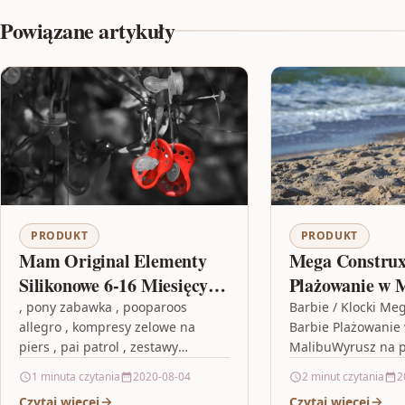
Powiązane artykuły
PRODUKT
PRODUKT
Mam Original Elementy
Mega Construx
Silikonowe 6-16 Miesięcy
Plażowanie w 
2Sztuki Miś Foks W
GWR79
, pony zabawka , pooparoos
Barbie / Klocki Me
allegro , kompresy zelowe na
Barbie Plażowanie
Kolorze Miętowym
piers , pai patrol , zestawy
MalibuWyrusz na 
Beżowym
monster high , adwent kalendarz ,
przygodę z 2 mikro
1 minuta czytania
2020-08-04
2 minut czytania
2
duży latawiec…
Baw się, konstruuj
Czytaj więcej
Czytaj więcej