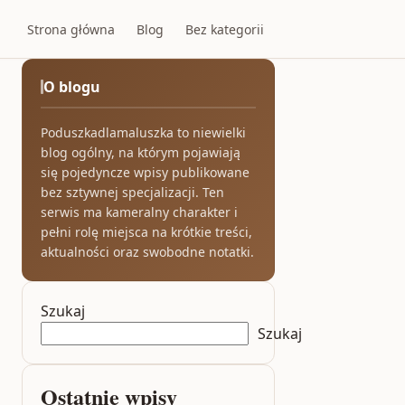
Strona główna
Blog
Bez kategorii
O blogu
Poduszkadlamaluszka to niewielki
blog ogólny, na którym pojawiają
się pojedyncze wpisy publikowane
bez sztywnej specjalizacji. Ten
serwis ma kameralny charakter i
pełni rolę miejsca na krótkie treści,
aktualności oraz swobodne notatki.
Szukaj
Szukaj
Ostatnie wpisy