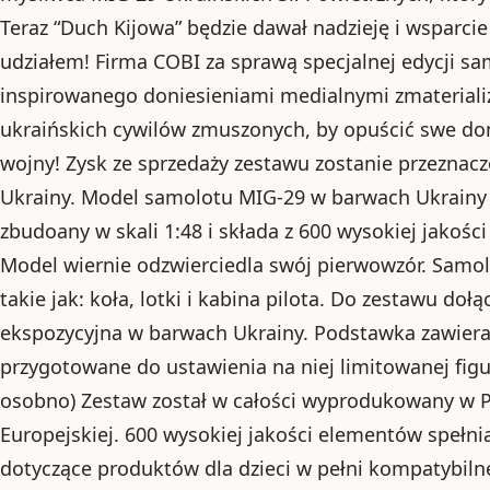
Teraz “Duch Kijowa” będzie dawał nadzieję i wsparc
udziałem! Firma COBI za sprawą specjalnej edycji s
inspirowanego doniesieniami medialnymi zmateriali
ukraińskich cywilów zmuszonych, by opuścić swe d
wojny! Zysk ze sprzedaży zestawu zostanie przezna
Ukrainy. Model samolotu MIG-29 w barwach Ukrainy 
zbudoany w skali 1:48 i składa z 600 wysokiej jakośc
Model wiernie odzwierciedla swój pierwowzór. Samo
takie jak: koła, lotki i kabina pilota. Do zestawu do
ekspozycyjna w barwach Ukrainy. Podstawka zawiera
przygotowane do ustawienia na niej limitowanej figu
osobno) Zestaw został w całości wyprodukowany w Po
Europejskiej. 600 wysokiej jakości elementów spełn
dotyczące produktów dla dzieci w pełni kompatybil