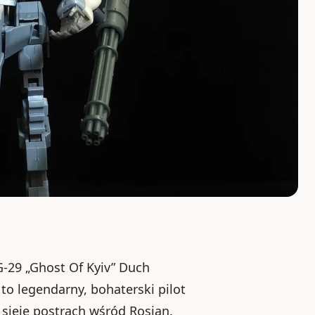
G-29 „Ghost Of Kyiv” Duch
to legendarny, bohaterski pilot
 sieje postrach wśród Rosjan.