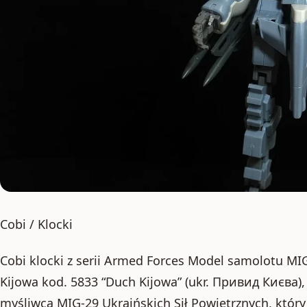
Cobi / Klocki
Cobi klocki z serii Armed Forces Model samolotu MI
Kijowa kod. 5833 “Duch Kijowa” (ukr. Привид Києва), 
myśliwca MIG-29 Ukraińskich Sił Powietrznych, który