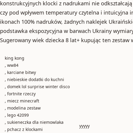
konstrukcyjnych klocki z nadrukami nie odkształcają 
czy pod wpływem temperatury czytelna i intuicyjna i
ikonach 100% nadruków, żadnych naklejek Ukraiński
podstawka ekspozycyjna w barwach Ukrainy wymiary
Sugerowany wiek dziecka 8 lat+ kupując ten zestaw 
king kong
, ww84
, karciane bitwy
, niebieskie dodatki do kuchni
, domek lol surprise winter disco
, fortnite rzeczy
, miecz minecraft
, modelina zestaw
, lego 42099
, sukieneczka dla niemowlaka
yyyyy
, pchacz z klockami