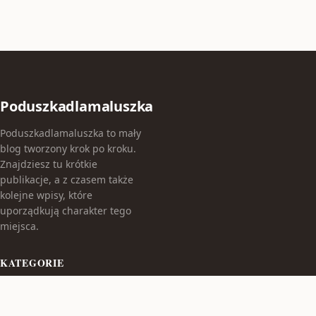
Poduszkadlamaluszka
Poduszkadlamaluszka to mały
blog tworzony krok po kroku.
Znajdziesz tu krótkie
publikacje, a z czasem także
kolejne wpisy, które
uporządkują charakter tego
miejsca.
KATEGORIE
Bez kategorii