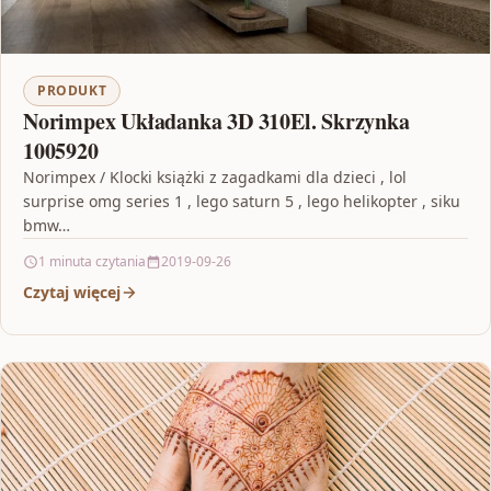
PRODUKT
Norimpex Układanka 3D 310El. Skrzynka
1005920
Norimpex / Klocki książki z zagadkami dla dzieci , lol
surprise omg series 1 , lego saturn 5 , lego helikopter , siku
bmw…
1 minuta czytania
2019-09-26
Czytaj więcej