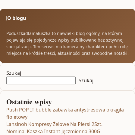
O blogu
Poduszkadlamaluszka to niewielki blog ogólny, na którym
pojawiają się pojedyncze wpisy publikowane bez sztywnej
specjalizacji. Ten serwis ma kameralny charakter i pełni rolę
miejsca na krótkie treści, aktualności oraz swobodne notatki.
Szukaj
Szukaj
Ostatnie wpisy
Push POP IT bubble zabawka antystresowa okrągła
fioletowy
Lansinoh Kompresy Żelowe Na Piersi 2Szt.
Nominal Kaszka Instant Jęczmienna 300G