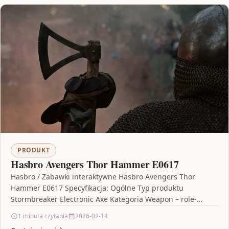
PRODUKT
Hasbro Avengers Thor Hammer E0617
Hasbro / Zabawki interaktywne Hasbro Avengers Thor
Hammer E0617 Specyfikacja: Ogólne Typ produktu
Stormbreaker Electronic Axe Kategoria Weapon – role-
playing weapons Charakter/Temat Avengers: Infinity…
1 minuta czytania
2026-02-14