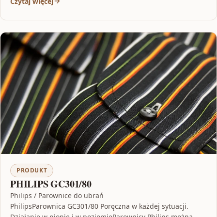
Czytaj więcej
PRODUKT
PHILIPS GC301/80
Philips / Parownice do ubrań
PhilipsParownica GC301/80 Poręczna w każdej sytuacji.
Działanie w pionie i w poziomieParownicy Philips można