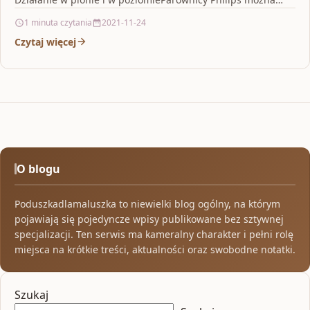
używać do ubrań wiszących na wieszaku np.…
1 minuta czytania
2021-11-24
Czytaj więcej
O blogu
Poduszkadlamaluszka to niewielki blog ogólny, na którym
pojawiają się pojedyncze wpisy publikowane bez sztywnej
specjalizacji. Ten serwis ma kameralny charakter i pełni rolę
miejsca na krótkie treści, aktualności oraz swobodne notatki.
Szukaj