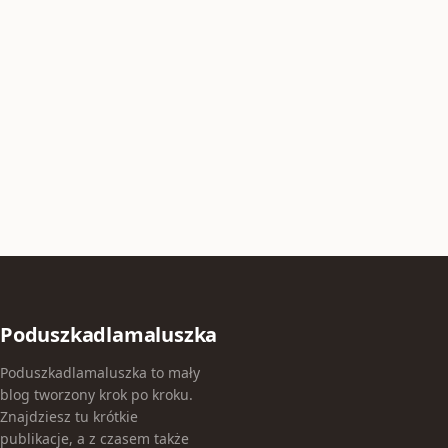
Poduszkadlamaluszka
Poduszkadlamaluszka to mały
blog tworzony krok po kroku.
Znajdziesz tu krótkie
publikacje, a z czasem także