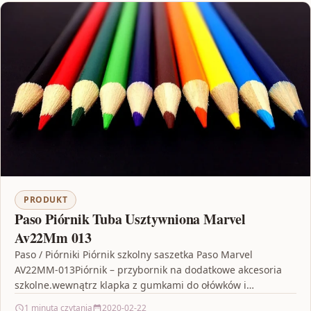
PRODUKT
Paso Piórnik Tuba Usztywniona Marvel
Av22Mm 013
Paso / Piórniki Piórnik szkolny saszetka Paso Marvel
AV22MM-013Piórnik – przybornik na dodatkowe akcesoria
szkolne.wewnątrz klapka z gumkami do ołówków i
długopisów z jednej…
1 minuta czytania
2020-02-22