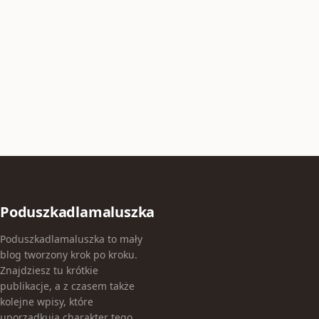
Poduszkadlamaluszka
Poduszkadlamaluszka to mały
blog tworzony krok po kroku.
Znajdziesz tu krótkie
publikacje, a z czasem także
kolejne wpisy, które
uporządkują charakter tego