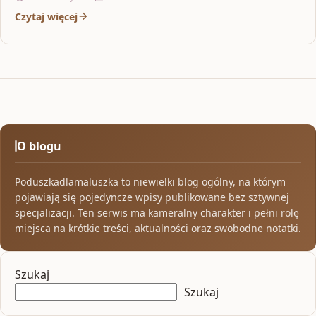
Czytaj więcej
O blogu
Poduszkadlamaluszka to niewielki blog ogólny, na którym
pojawiają się pojedyncze wpisy publikowane bez sztywnej
specjalizacji. Ten serwis ma kameralny charakter i pełni rolę
miejsca na krótkie treści, aktualności oraz swobodne notatki.
Szukaj
Szukaj