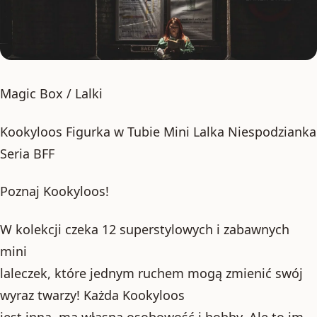
Magic Box / Lalki
Kookyloos Figurka w Tubie Mini Lalka Niespodzianka
Seria BFF
Poznaj Kookyloos!
W kolekcji czeka 12 superstylowych i zabawnych
mini
laleczek, które jednym ruchem mogą zmienić swój
wyraz twarzy! Każda Kookyloos
jest inna, ma własną osobowość i hobby. Ale to im