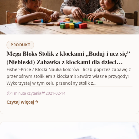
PRODUKT
Mega Bloks Stolik z klockami „Buduj i ucz się”
(Niebieski) Zabawka z klockami dla dzieci
FGV05
Fisher-Price / Klocki ​Nauka kolorów i liczb poprzez zabawę z
przenośnym stolikiem z klockami! Stwórz własne przygody!
Wykorzystaj w tym celu przenośny stolik z…
1 minuta czytania
2021-02-14
Czytaj więcej