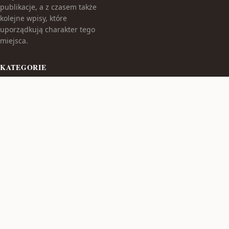
publikacje, a z czasem także
kolejne wpisy, które
uporządkują charakter tego
miejsca.
KATEGORIE
Bez kategorii
TEMATY
Produkt
WIĘCEJ
© 2026
Poduszkadlamaluszka
. Wszelkie prawa zastrzeżone.