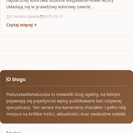
najbardziej kolorowa odsłona MegaBańki!Nowe wzory
układają się w prawdziwy kolorowy zawrót
głowy.MegaBańkę można podrzucać,…
1 minuta czytania
2025-10-15
Czytaj więcej
O blogu
Poduszkadlamaluszka to niewielki blog ogólny, na którym
pojawiają się pojedyncze wpisy publikowane bez sztywnej
specjalizacji. Ten serwis ma kameralny charakter i pełni rolę
miejsca na krótkie treści, aktualności oraz swobodne notatki.