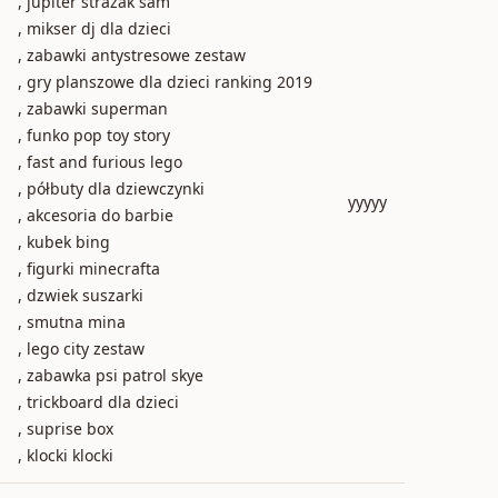
, jupiter strażak sam
, mikser dj dla dzieci
, zabawki antystresowe zestaw
, gry planszowe dla dzieci ranking 2019
, zabawki superman
, funko pop toy story
, fast and furious lego
, półbuty dla dziewczynki
yyyyy
, akcesoria do barbie
, kubek bing
, figurki minecrafta
, dzwiek suszarki
, smutna mina
, lego city zestaw
, zabawka psi patrol skye
, trickboard dla dzieci
, suprise box
, klocki klocki