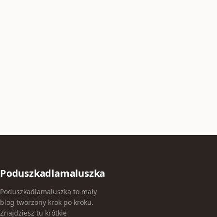
Poduszkadlamaluszka
Poduszkadlamaluszka to mały
blog tworzony krok po kroku.
Znajdziesz tu krótkie